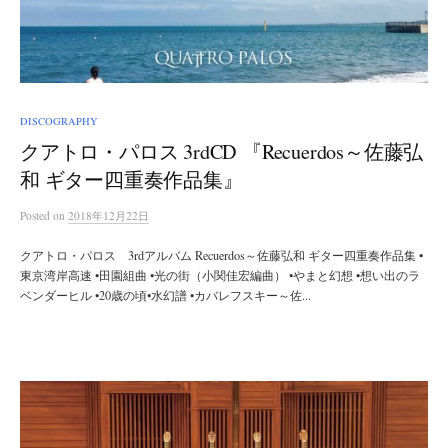
DISCOGRAPHY
クアトロ・パロス 3rdCD 『Recuerdos～佐藤弘
和 ギター四重奏作品集』
Posted
on
2018年12月22日
クアトロ・パロス 3rdアルバム Recuerdos～佐藤弘和 ギター四重奏作品集 •
東京湾岸高速 •田園組曲 •光の街（小関佳宏編曲） •やまと幻想 •想い出のラ
ベンダーヒル •20歳の頃•水幻譜 •カバレフスキー～佐...