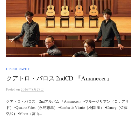
DISCOGRAPHY
クアトロ・パロス 2ndCD 『Amanecer』
Posted
on
2016年8月27日
クアトロ・パロス 2ndアルバム 『Amanecer』 •ブルージリアン（Ｃ．アサ
ド） •Quattro Palos（永島志基） •Samba de Viento（松岡 滋） •Canary（佐藤
弘和） •Moon（冨山...