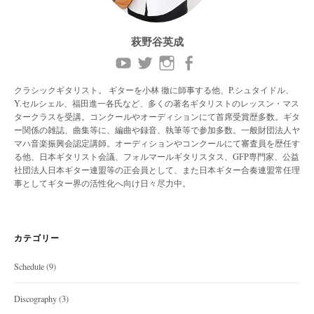
萩野谷英成
クラシックギタリスト。 ギターを小林 徹に師事する他、P.シュタイドル、
Y.セルシェル、福田進一各氏など、多くの著名ギタリストのレッスン・マス
タークラスを受講。コンクールやオーディションにて首席受賞歴多数。ギタ
ー関係の雑誌、曲集等に、編曲や録音、執筆等で参加多数。一般財団法人ヤ
マハ音楽振興会認定講師。オーディションやコンクールにて審査員を歴任す
る他、日本ギタリスト会議、フォルマールギタリスタス、GFP専門家、公益
社団法人日本ギター連盟等の正会員として、また日本ギター合奏連盟常任理
事としてギター界の活性化へ向け日々尽力中。
カテゴリー
Schedule
(9)
Discography
(3)