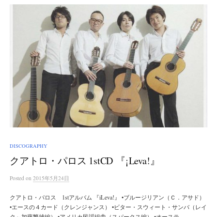
DISCOGRAPHY
クアトロ・パロス 1stCD 『¡Leva!』
Posted
on
2015年5月24日
クアトロ・パロス 1stアルバム 『iLeva!』 •ブルージリアン（Ｃ．アサド）
•エースの４カード（クレンジャンス） •ビター・スウィート・サンバ（レイ
ク～加藤繁雄編） •アメリカ民謡組曲（スパークス編） •オーステ...