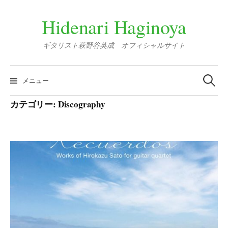
コ
ン
Hidenari Haginoya
テ
ン
ギタリスト萩野谷英成 オフィシャルサイト
ツ
へ
検
索:
ス
メニュー
キ
ッ
カテゴリー:
Discography
プ