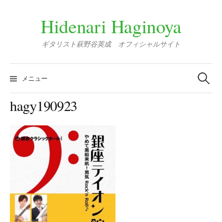
コ
ン
Hidenari Haginoya
テ
ン
ギタリスト萩野谷英成 オフィシャルサイト
ツ
へ
検
索:
ス
メニュー
キ
ッ
hagy190923
プ