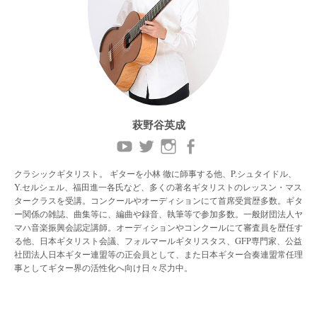
萩野谷英成
クラシックギタリスト。 ギターを小林 徹に師事する他、P.シュタイドル、
Y.セルシェル、福田進一各氏など、多くの著名ギタリストのレッスン・マス
タークラスを受講。コンクールやオーディションにて首席受賞歴多数。ギタ
ー関係の雑誌、曲集等に、編曲や録音、執筆等で参加多数。一般財団法人ヤ
マハ音楽振興会認定講師。オーディションやコンクールにて審査員を歴任す
る他、日本ギタリスト会議、フォルマールギタリスタス、GFP専門家、公益
社団法人日本ギター連盟等の正会員として、また日本ギター合奏連盟常任理
事としてギター界の活性化へ向け日々尽力中。