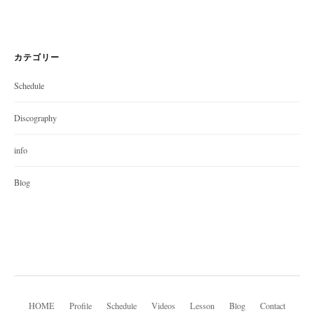
カテゴリー
Schedule
Discography
info
Blog
HOME
Profile
Schedule
Videos
Lesson
Blog
Contact